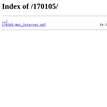
Index of /170105/
../
170105-Wei_Internet.pdf