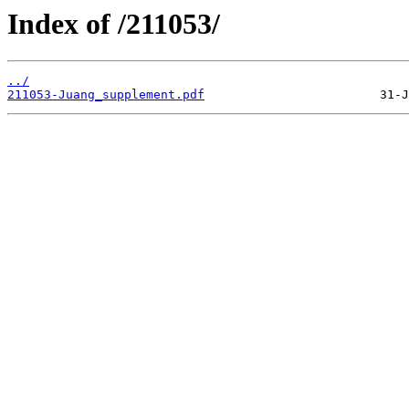
Index of /211053/
../
211053-Juang_supplement.pdf