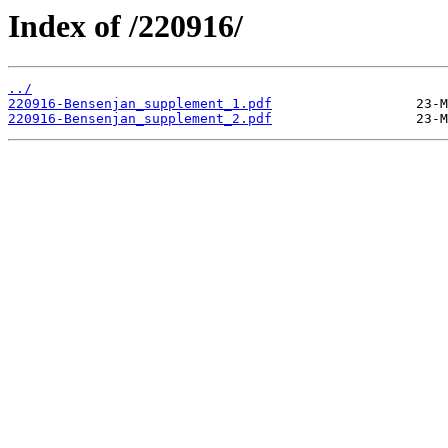
Index of /220916/
../
220916-Bensenjan_supplement_1.pdf
220916-Bensenjan_supplement_2.pdf