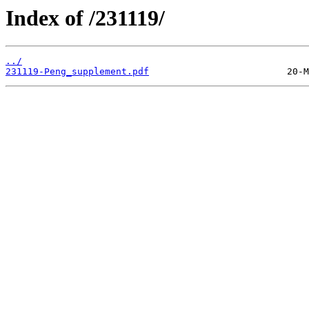
Index of /231119/
../
231119-Peng_supplement.pdf